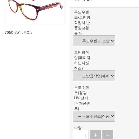
무도수렌
즈-코받침
작업시 반
품및교환
7050-251<호피>
불가
코받침작
업(페이지
하단사진
참조)
무도수렌
즈(청광-
UV-전자
파 차단렌
즈)
수량