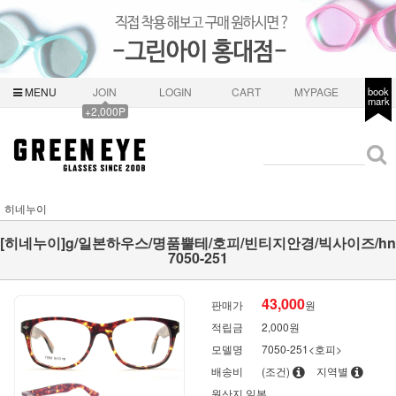
MENU
JOIN
LOGIN
CART
MYPAGE
book
mark
+2,000P
히네누이
[히네누이]g/일본하우스/명품뿔테/호피/빈티지안경/빅사이즈/hn
7050-251
43,000
판매가
원
적립금
2,000원
모델명
7050-251<호피>
배송비
(조건)
지역별
원산지
일본