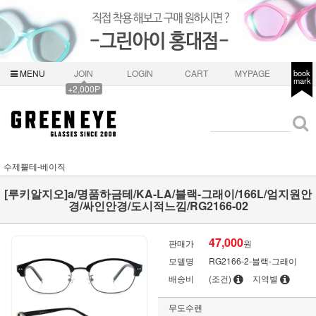
MENU
JOIN
LOGIN
CART
MYPAGE
book
mark
+2,000P
수제뿔테-베이직
[루키알지오]a/명품하금테/KA-LA/블랙-그래이/166L/엄지원안
경/싸인안경/도시적느낌/RG2166-02
47,000
판매가
원
모델명
RG2166-2-블랙-그래이
배송비
(조건)
지역별
무도수렌