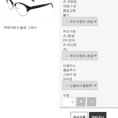
즈-코받침
작업시 반
품및교환
불가
RG2166-2-블랙-그래이
무도수렌
즈 (청광-
UV-전자
파 차단렌
즈)
선글라스
클립추가-
그래이 및
브라운
수량
관심상품
장바구니