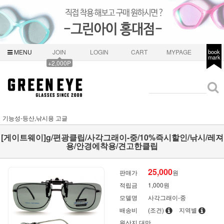
MENU
JOIN
LOGIN
CART
MYPAGE
book
mark
+2,000P
기능성-등산,낚시용 고글
[게이트웨이]g/편광클립/사각그래이-중/10%즉시할인/낚시/레져
용/안경에착용/견고한클립
25,000
판매가
원
적립금
1,000원
모델명
사각그래이-중
배송비
(조건)
지역별
원산지
대만