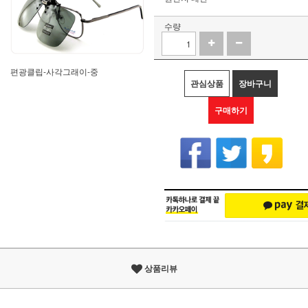
수량
편광클립-사각그래이-중
관심상품
장바구니
구매하기
상품리뷰