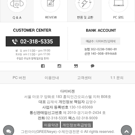
PC 버전
이용안내
고객센터
1:1 문의
다미비젼
서울 마포구 양화로 183 홍익인간오피스텔 지하 B08호
대표
김재석
개인정보 책임자
김영수
사업자 등록번호
130-10-65069
통신판매업신고번호
제 2010-경기파주-2434 호
전화
02-318-5335
팩스
02-318-9009
이용약관
개인정보취급방침
그린아이(GREENeye)-수제안경전문 © All rights reserved.