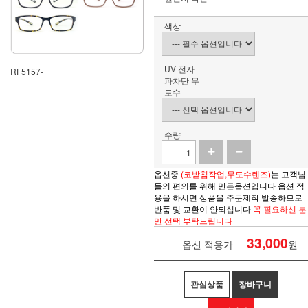
색상
UV 전자
RF5157-
파차단 무
도수
수량
옵션중
(코받침작업,무도수렌즈)
는 고객님
들의 편의를 위해 만든옵션입니다 옵션 적
용을 하시면
상품을
주문제작 발송하므로
반품 및 교환이 안되십니다
꼭 필요하신 분
만 선택 부탁드립니다
33,000
옵션 적용가
원
관심상품
장바구니