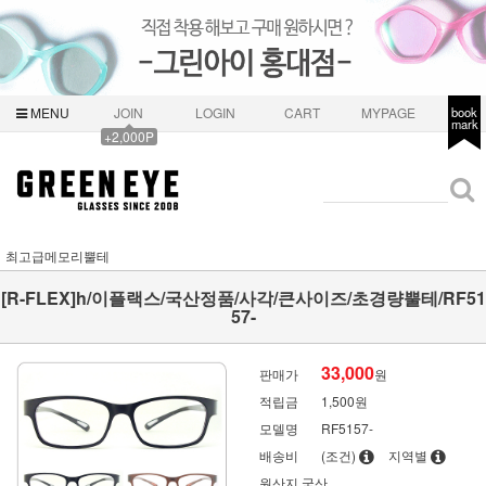
MENU
JOIN
LOGIN
CART
MYPAGE
book
mark
+2,000P
최고급메모리뿔테
[R-FLEX]h/이플랙스/국산정품/사각/큰사이즈/초경량뿔테/RF51
57-
33,000
판매가
원
적립금
1,500원
모델명
RF5157-
배송비
(조건)
지역별
원산지
국산