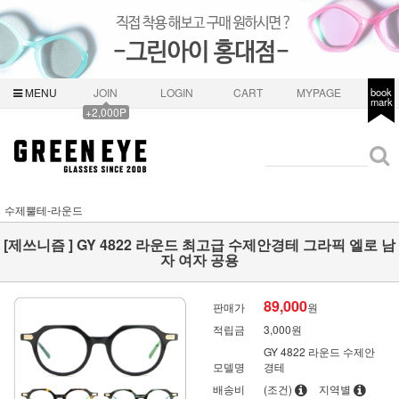
MENU
JOIN
LOGIN
CART
MYPAGE
book
mark
+2,000P
수제뿔테-라운드
[제쓰니즘 ] GY 4822 라운드 최고급 수제안경테 그라픽 엘로 남
자 여자 공용
89,000
판매가
원
적립금
3,000원
GY 4822 라운드 수제안
모델명
경테
배송비
(조건)
지역별