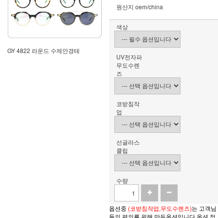
원산지
oem/china
색상
GY 4822 라운드 수제안경테
UV전자파
무도수렌
즈
코받침작
업
선글라스
클립
수량
옵션중
(코받침작업,무도수렌즈)
는 고객님
들의 편의를 위해 만든옵션입니다 옵션 적