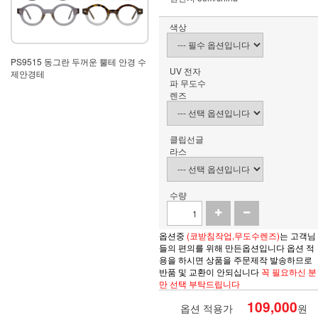
색상
PS9515 동그란 두꺼운 뿔테 안경 수
UV 전자
제안경테
파 무도수
렌즈
클립선글
라스
수량
옵션중
(코받침작업,무도수렌즈)
는 고객님
들의 편의를 위해 만든옵션입니다 옵션 적
용을 하시면
상품을
주문제작 발송하므로
반품 및 교환이 안되십니다
꼭 필요하신 분
만 선택 부탁드립니다
109,000
옵션 적용가
원