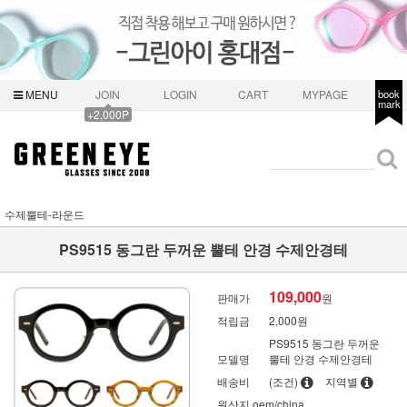
MENU
JOIN
LOGIN
CART
MYPAGE
book
mark
+2,000P
수제뿔테-라운드
PS9515 동그란 두꺼운 뿔테 안경 수제안경테
109,000
판매가
원
적립금
2,000원
PS9515 동그란 두꺼운
모델명
뿔테 안경 수제안경테
배송비
(조건)
지역별
원산지
oem/china