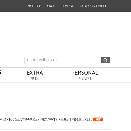
NOTICE
Q&A
REVIEW
+ADD FAVORITE
It's ok! with Jesus :
탄렌즈/100%UV차단렌즈/싸이클/인라인/골프/레져용고글/520