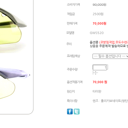
소비자가격
90,000원
적립금
2500원
판매가격
70,000원
모델명
GWS520
옵션중
(코받침작업,무도수렌
주의
상품을
주문제작 발송하므로 
프레임색상
주문수량
옵션적용가격
70,000
원
원산지
타이완
특이사항
렌즈 : 폴리카보네이트(방탄