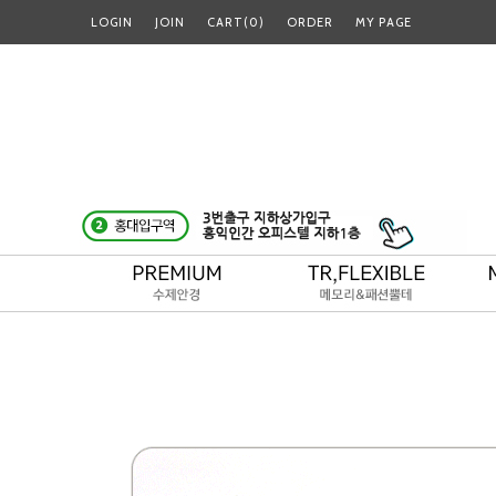
LOGIN
JOIN
CART(
0
)
ORDER
MY PAGE