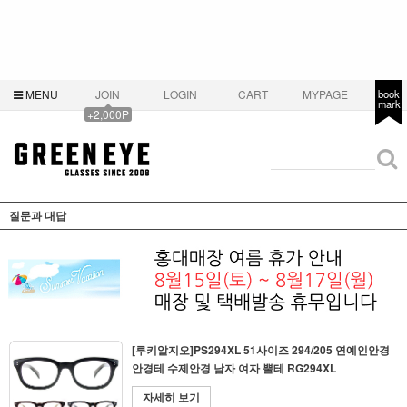
MENU
JOIN
LOGIN
CART
MYPAGE
book
mark
+2,000P
질문과 대답
[루키알지오]PS294XL 51사이즈 294/205 연예인안경
안경테 수제안경 남자 여자 뿔테 RG294XL
자세히 보기