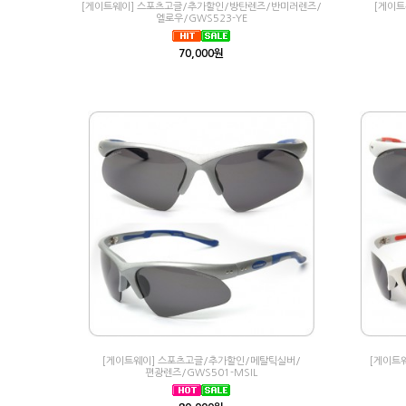
[게이트웨이] 스포츠고글/추가할인/방탄렌즈/반미러렌즈/
[게이트
엘로우/GWS523-YE
70,000원
[게이트웨이] 스포츠고글/추가할인/메탈틱실버/
[게이트
편광렌즈/GWS501-MSIL