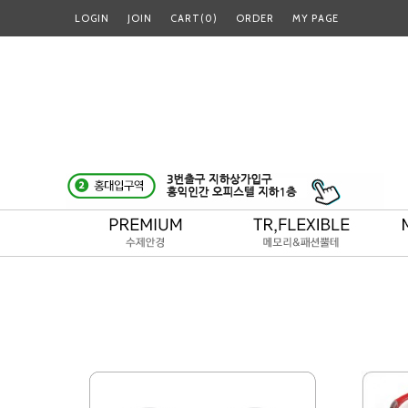
LOGIN
JOIN
CART(
0
)
ORDER
MY PAGE