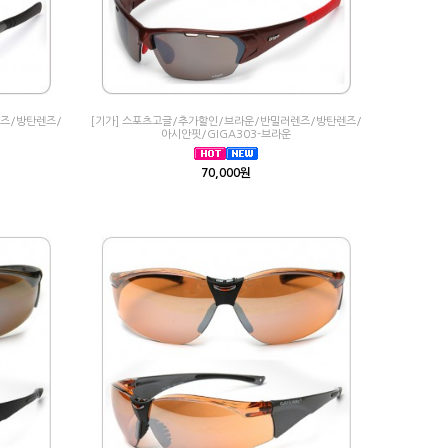
렌즈/방탄렌즈/
[기가] 스포츠고글/추가할인/브라운/반밀러렌즈/방탄렌즈/
아시안핏/GIGA303-브라운
70,000원