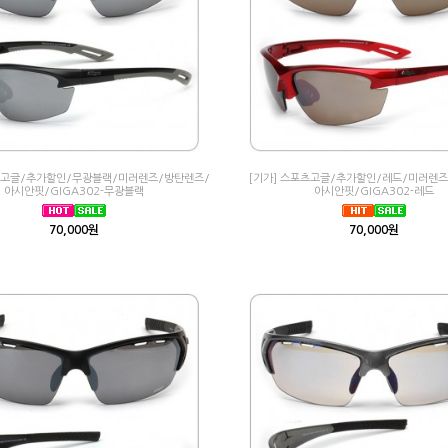
츠고글/추가할인/무광블랙/미러렌즈/방탄렌즈/
[기가] 스포츠고글/추가할인/레드/미러렌즈
아시안핏/GIGA302-무광블랙
아시안핏/GIGA302-레드
70,000원
70,000원