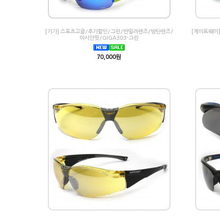
[기가] 스포츠고글/추가할인/그린/반밀러렌즈/방탄렌즈/
[게이트웨이
아시안핏/GIGA303-그린
70,000원