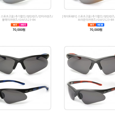
] 스포츠고글/추가할인/방탄렌즈/반미러렌즈/
[게이트웨이] 스포츠고글/추가할인/방탄렌즈
블랙미러렌즈/GWS523-BK
브라운미러렌즈/GWS523-BR
70,000원
70,000원