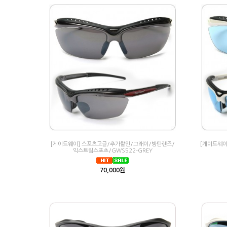
[게이트웨이] 스포츠고글/추가할인/그래이/방탄렌즈/
[게이트웨이
익스트림스포츠/GWS522-GREY
70,000원