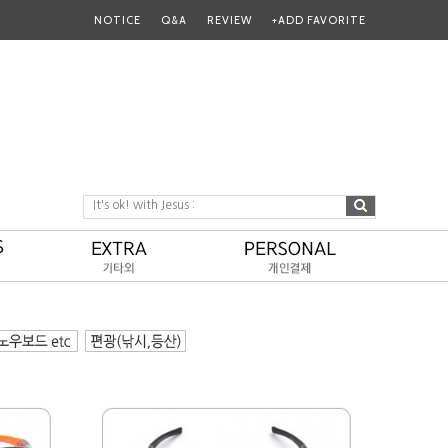
NOTICE
Q&A
REVIEW
+ADD FAVORITE
It's ok! with Jesus :