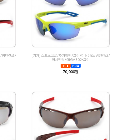
/방탄렌즈/
[기가] 스포츠고글/추가할인/그린/미러렌즈/방탄렌즈/
아시안핏/GIGA302-그린
70,000원