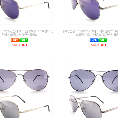
스]802A/실버-바이올렛그래이/스프링다리/
[보잉선글라스]802A/그래이-바이올렛그래이
맥아더스타일/연예인선글라스
스프링다리/가벼운소재/편안한착
SOLD OUT
SOLD OUT