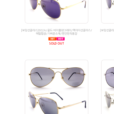
[보잉선글라스]802A/골드-바이올렛그래이/맥아더선글라스/
[보잉선글라
메탈합금/가벼운소재/편안한착용감
SOLD OUT