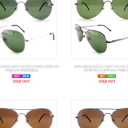
]802A/실버-다크그린/UV차단/스프링다리/
[보잉선글라스]802A/그래이-다크그린/
가벼운소재/편안한착용감
스프링다리/UV완벽차단/가벼운
SOLD OUT
SOLD OUT