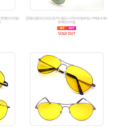
/연예인스타일/
[편광선글라스]3022ETP/골드/사각스타일보잉/가벼운소재/
리
연예인스타일
SOLD OUT