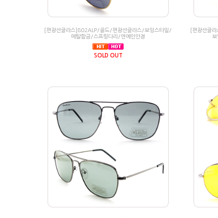
[편광선글라스]802ALP/골드/편광선글라스/보잉스타일/
[편광선글라
메탈합금/스프링다리/연예인안경
보
SOLD OUT