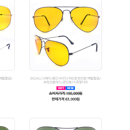
메탈합금/
802AL/그래이/중간사이즈/야간운전안경/메탈합금/
보잉선글라스/큰안경/스프링다리
소비자가격:100,000원
판매가격:63,000원