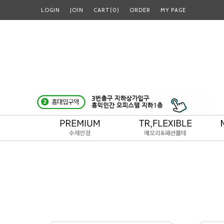
LOGIN
JOIN
CART(
0
)
ORDER
MY PAGE