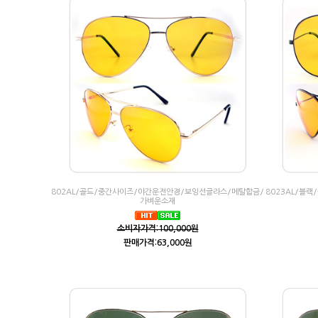
802AL/골드/중간사이즈/야간운전안경/보잉선글라스/메탈합금/
8023AL/블
가벼운소재
소비자가격:100,000원
판매가격:63,000원