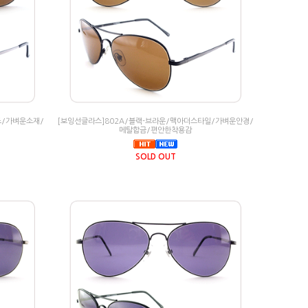
즈/가벼운소재/
[보잉선글라스]802A/블랙-브라운/맥아더스타일/가벼운안경/
메탈합금/편안한착용감
SOLD OUT