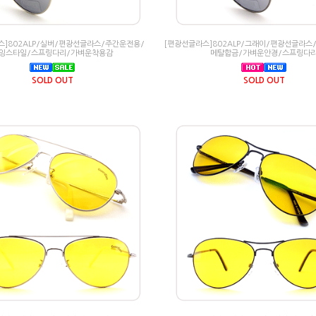
스]802ALP/실버/편광선글라스/주간운전용/
[편광선글라스]802ALP/그래이/편광선글라스
잉스타일/스프링다리/가벼운착용감
메탈합금/가벼운안경/스프링다
SOLD OUT
SOLD OUT