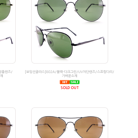
정품렌즈/
[보잉선글라스]802A/블랙-다크그린/UV차단렌즈/스프링다리/
소재
가벼운소재
SOLD OUT