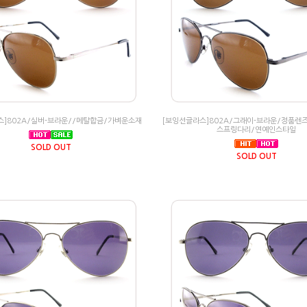
스]802A/실버-브라운//메탈합금/가벼운소재
[보잉선글라스]802A/그래이-브라운/정품렌
스프링다리/연예인스타일
SOLD OUT
SOLD OUT