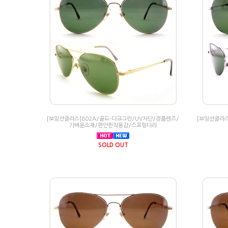
[보잉선글라스]802A/골드-다크그린/UV차단/정품렌즈/
[보잉선글라스
가벼운소재/편안한착용감/스프링다리
SOLD OUT