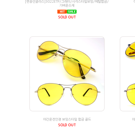
[편광선글라스]3022ETP/그래이/사각스타일보잉/메탈합금/
가벼운소재
SOLD OUT
야간운전안경 보잉스타일 합금 골드
야
SOLD OUT