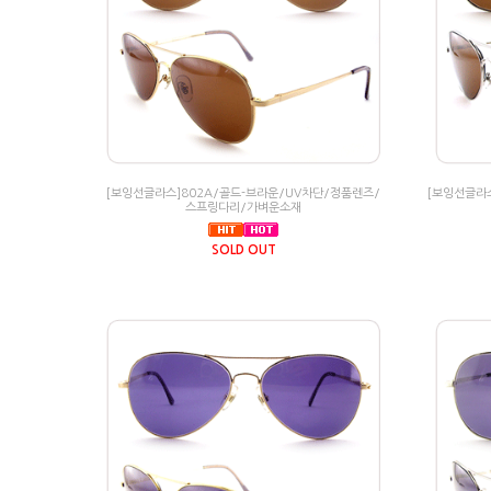
[보잉선글라스]802A/골드-브라운/UV차단/정품렌즈/
[보잉선글라
스프링다리/가벼운소재
SOLD OUT