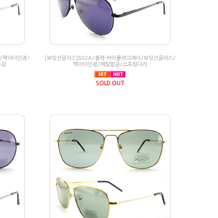
/맥아더안경/
[보잉선글라스]802A/블랙-바이올렛그래이/보잉선글라스/
용감
맥아더안경/메탈합금/스프링다리
SOLD OUT