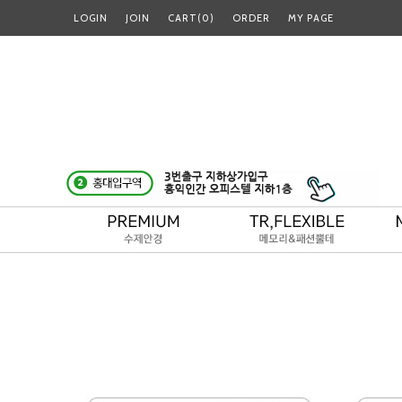
LOGIN
JOIN
CART(
0
)
ORDER
MY PAGE