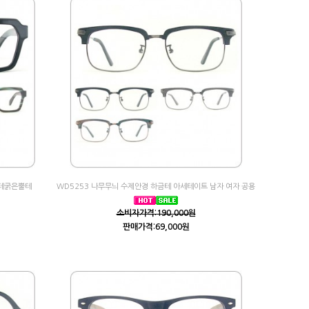
경테굵은뿔테
WD5253 나무무늬 수제안경 하금테 아세테이트 남자 여자 공용
소비자가격:190,000원
판매가격:69,000원