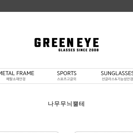
나무무늬뿔테