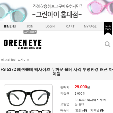
MENU
JOIN
LOGIN
CART
MYPAGE
book
mark
+2,000P
메모리뿔테-빅사이즈
FS 5372 패션뿔테 빅사이즈 두꺼운 뿔테 사각 투명안경 패션 아
이템
29,000
판매가
원
적립금
2,000원
FS 5372 빅사이즈 두꺼
모델명
운 뿔테
배송비
(조건)
지역별