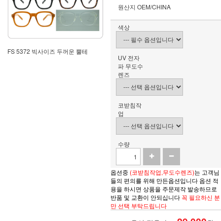
원산지
OEM/CHINA
색상
FS 5372 빅사이즈 두꺼운 뿔테
UV 전자
파 무도수
렌즈
코받침작
업
수량
옵션중
(코받침작업,무도수렌즈)
는 고객님
들의 편의를 위해 만든옵션입니다 옵션 적
용을 하시면
상품을
주문제작 발송하므로
반품 및 교환이 안되십니다
꼭 필요하신 분
만 선택 부탁드립니다